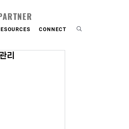
 PARTNER
RESOURCES
CONNECT
계관리