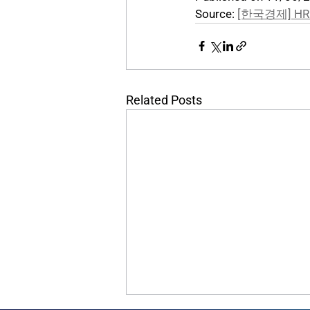
Source: 
[한국경제] H
Related Posts