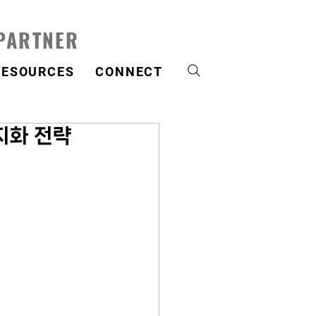
 PARTNER
RESOURCES
CONNECT
지화 전략