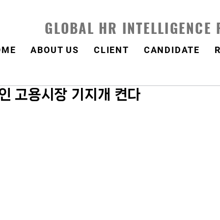
GLOBAL HR INTELLIGENCE
OME
ABOUT US
CLIENT
CANDIDATE
한인 고용시장 기지개 켠다