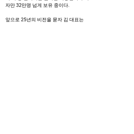
자만 32만명 넘게 보유 중이다.
앞으로 25년의 비전을 묻자 김 대표는 
“단순 채용 담당이 아닌 조직의 미래를 
설계하는 설계자의 역할을 할 것”이라며 
“인공지능(AI)이 채용을 바꾸는 시대가 
오겠지만 진짜 경쟁력은 ‘사람을 연결하
는 감각’이 될 것”이라고 전했다. 이어 그
는 “기술을 넘어 철학과 관계 구조 설계
로 미래 HR의 표준을 제시할 것”이라고 
강조했다.
[뉴욕 윤원섭 특파원]
See All
Related Posts